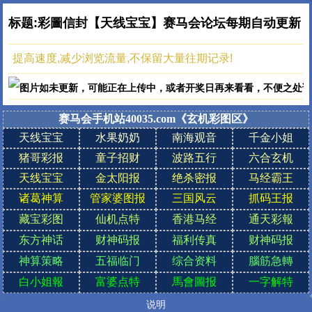
标题:彩圖信封【天线宝宝】赛马会论坛每期自动更新
提高速度,减少浏览流量,不保留大量往期记录!
赛马会
手机站40035.com《玄机彩图区》
天线宝宝
水果奶奶
南海观音
千金小姐
猪哥彩报
童子招财
波路五行
六合玄机
天线宝宝
金太阳报
绝杀密报
马经霸王
诸葛神算
管家婆图报
三国风云
抓码王报
藏宝彩图
仙机点特
香港马经
通天彩報
东方神话
财神码报
福利传真
财神码报
神算策略
五福临门
综合资料
腦筋急轉
白小姐報
富婆点特
馬會圖报
一字解特
说明