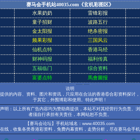
赛马会
手机站40035.com《玄机彩图区》
水果奶奶
雷锋彩报
童子招财
波路五行
金太阳报
绝杀密报
频果彩报
三国风云
仙机点特
香港马经
财神码报
福利传真
五福临门
综合资料
富婆点特
馬會圖报
说明
提供的内容、资料、图片和资讯，只应用在合法的香港⑥合彩资料探讨，
于其它，外围博彩和使用。特此声明！
声明：以上所有广告内容均为赞助商提供，本站不对其经营行为负责。浏
者须自行承担有关责任，本网站恕不负责。
【赛马会论坛】手机站域名：www.40035.com
在线，收集各类香港彩资料，免费内幕资料，走势分析，尽在赛马会手机