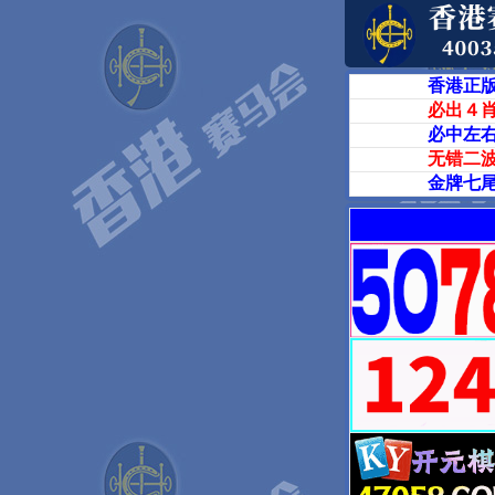
香港正
必出４
必中左
无错二
金牌七